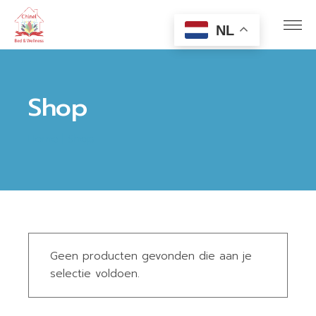
Skip
to
the
NL
content
Shop
Home
Shop
Geen producten gevonden die aan je
selectie voldoen.